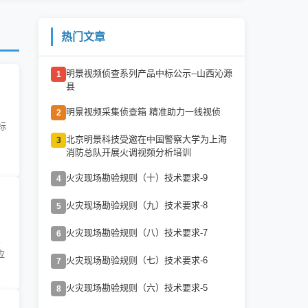
热门文章
明景视频侦查系列产品中标公示--山西沁源
1
县
明景视频采集侦查箱 精准助力一线视侦
2
标
北京明景科技受邀在中国警察大学为上海
3
消防总队开展火调视频分析培训
火灾现场勘验规则（十）技术要求-9
4
火灾现场勘验规则（九）技术要求-8
5
火灾现场勘验规则（八）技术要求-7
6
、
应
火灾现场勘验规则（七）技术要求-6
7
火灾现场勘验规则（六）技术要求-5
8