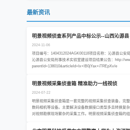
最新资讯
明景视频侦查系列产品中标公示--山西沁源县
2024-11-06
项目编号：1404312024AGK00118项目名称：沁
沁源县公安局刑事技术实验室建设项目结果公告：http://www.ccgp-sh
parentId=138010&articleId=lx+IB0jYax+iTREpXv/e
明景视频采集侦查箱 精准助力一线视侦
2024-07-22
明景视频采集侦查箱是一套完整的视频采集侦查装备，完整
数码相机等设备。主要解决设备数据接口类型多且转换复杂
对视频勘察现场繁杂的采集工作。明景视频采集侦查箱的组