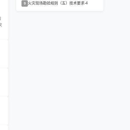
火灾现场勘验规则（五）技术要求-4
9
图
次