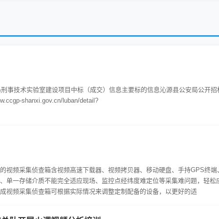
源县公安局刑事技术实验室建设项目中标（成交）信息主要标的信息沁源县公安局公开招
anxi.gov.cn/luban/detail?
的视频采集侦查箱含视频高速下载器、视频拷贝器、移动硬盘、手持GPS终端
、单一存储介质不能完全适应现场、监控点经纬度难定位等采集难问题，轻松
成视频采集侦查箱可根据实际情况来调整定制配备的设备，以更好的适